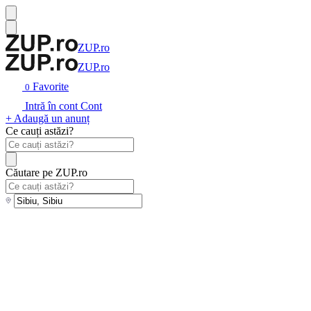
ZUP.ro
ZUP.ro
Favorite
0
Intră în cont
Cont
+ Adaugă un anunț
Ce cauți astăzi?
Căutare pe ZUP.ro