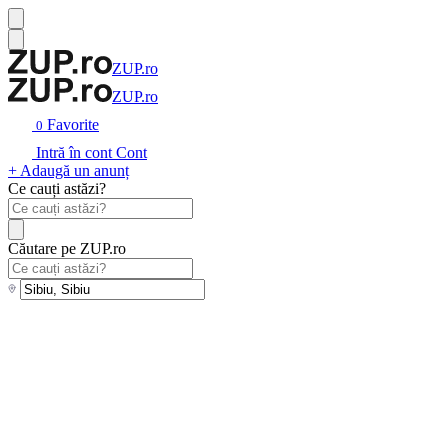
ZUP.ro
ZUP.ro
Favorite
0
Intră în cont
Cont
+ Adaugă un anunț
Ce cauți astăzi?
Căutare pe ZUP.ro