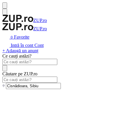
ZUP.ro
ZUP.ro
Favorite
0
Intră în cont
Cont
+ Adaugă un anunț
Ce cauți astăzi?
Căutare pe ZUP.ro